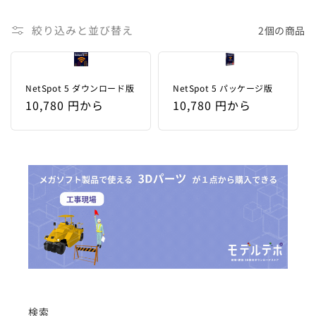
絞り込みと並び替え
2個の商品
NetSpot 5 ダウンロード版
NetSpot 5 パッケージ版
通
10,780 円から
通
10,780 円から
常
常
価
価
格
格
検索