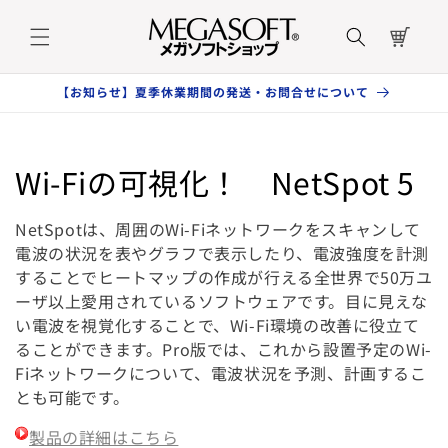
コンテ
カ
ンツに
ー
進む
ト
【お知らせ】夏季休業期間の発送・お問合せについて
コ
Wi-Fiの可視化！ NetSpot 5
レ
NetSpotは、周囲のWi-Fiネットワークをスキャンして
ク
電波の状況を表やグラフで表示したり、電波強度を計測
することでヒートマップの作成が行える
全世界で50万ユ
シ
ーザ以上
愛用されているソフトウェアです。目に見えな
い電波を視覚化することで、Wi-Fi環境の改善に役立て
ョ
ることができます。Pro版では、これから設置予定のWi-
ン
Fiネットワークについて、電波状況を予測、計画するこ
とも可能です。
:
製品の詳細はこちら