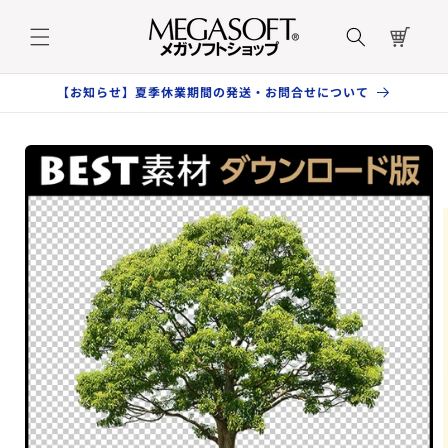
コンテ
カ
ンツに
ー
進む
ト
【お知らせ】夏季休業期間の発送・お問合せについて
商品情
報にス
キップ