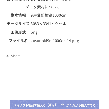
ノ
ノ
データ素材について
キ
キ
樹木情報
9月撮影 樹高1000cm
01
01
の
の
データサイズ
3083×3341ピクセル
数
数
画像形式
png
量
量
を
を
ファイル名
kusunoki9m1000cm14.png
減
増
ら
や
Share
す
す