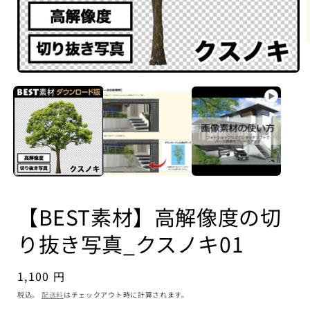
【BEST素材】高解像度の切
り抜き写真_クスノキ01
通
1,100 円
常
税込。
配送料
はチェックアウト時に計算されます。
価