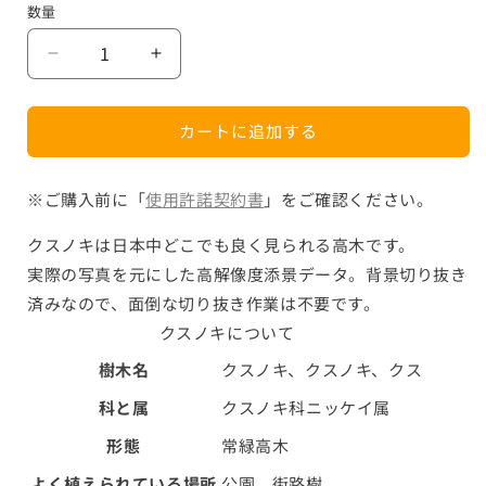
数量
数
格
量
【BEST
【BEST
素
素
材】
材】
カートに追加する
高
高
解
解
像
像
※ご購入前に「
使用許諾契約書
」をご確認ください。
度
度
クスノキは日本中どこでも良く見られる高木です。
の
の
実際の写真を元にした高解像度添景データ。背景切り抜き
切
切
り
り
済みなので、面倒な切り抜き作業は不要です。
抜
抜
クスノキについて
き
き
樹木名
クスノキ、クスノキ、クス
写
写
真
真
科と属
クスノキ科ニッケイ属
_
_
形態
常緑高木
ク
ク
ス
ス
よく植えられている場所
公園、街路樹