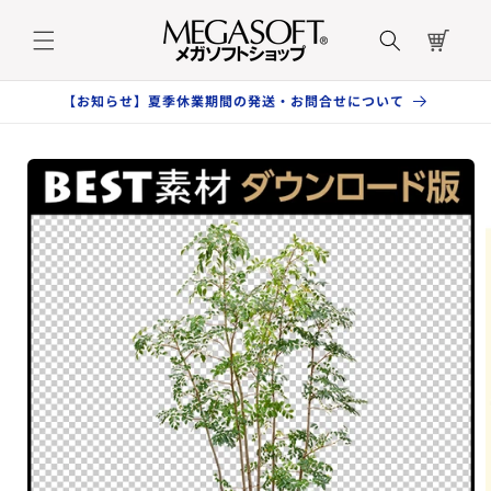
コンテ
カ
ンツに
ー
進む
ト
【お知らせ】夏季休業期間の発送・お問合せについて
商品情
報にス
キップ