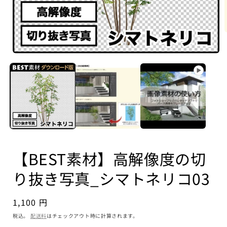
【BEST素材】高解像度の切
り抜き写真_シマトネリコ03
通
1,100 円
常
税込。
配送料
はチェックアウト時に計算されます。
価