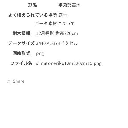
形態
半落葉高木
ト
ト
ネ
ネ
よく植えられている場所
庭木
リ
リ
データ素材について
コ
コ
03
03
樹木情報
12月撮影 樹高220cm
の
の
データサイズ
3440×5374ピクセル
数
数
量
量
画像形式
png
を
を
ファイル名
simatoneriko12m220cm15.png
減
増
ら
や
す
す
Share