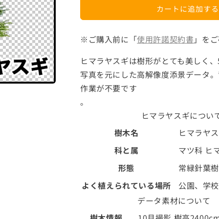
材】
材】
カートに追加する
高
高
解
解
像
像
※ご購入前に「
使用許諾契約書
」をご
度
度
ヒマラヤスギは樹形がとても美しく、
の
の
切
切
写真を元にした高解像度添景データ。
り
り
作業が不要です
抜
抜
。
き
き
ヒマラヤスギについ
写
写
真
真
樹木名
ヒマラヤ
_
_
科と属
マツ科 ヒ
ヒ
ヒ
マ
マ
形態
常緑針葉樹
ラ
ラ
よく植えられている場所
公園、学校
ヤ
ヤ
データ素材について
ス
ス
ギ
ギ
樹木情報
10月撮影 樹高2400c