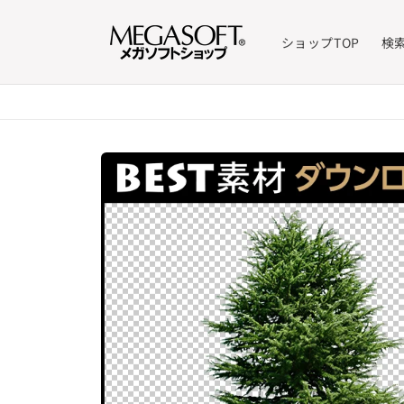
コンテ
ンツに
進む
ショップTOP
検
商品情
報にス
キップ