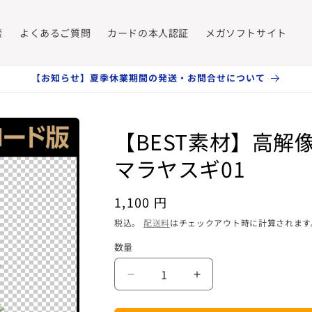
索
よくあるご質問
カードの本人認証
メガソフトサイト
【お知らせ】夏季休業期間の発送・お問合せについて
【BEST素材】高解
マラヤスギ01
通
1,100 円
常
税込。
配送料
はチェックアウト時に計算されます
価
数量
数
格
量
【BEST
【BEST
素
素