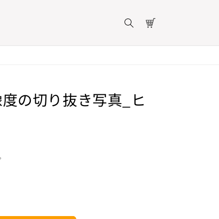
カ
ー
ト
像度の切り抜き写真_ヒ
。