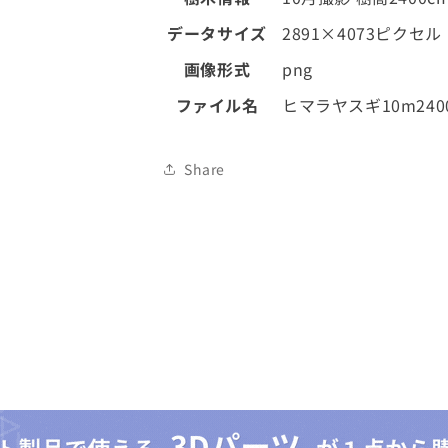
01
01
の
の
データサイズ
2891×4073ピクセル
数
数
画像形式
png
量
量
を
を
ファイル名
ヒマラヤスギ10m2400
減
増
ら
や
Share
す
す