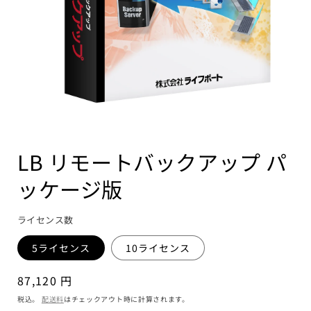
LB リモートバックアップ パ
ッケージ版
ライセンス数
5ライセンス
10ライセンス
通
87,120 円
常
税込。
配送料
はチェックアウト時に計算されます。