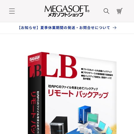
コンテ
カ
ンツに
ー
進む
ト
【お知らせ】夏季休業期間の発送・お問合せについて
商品情
報にス
キップ