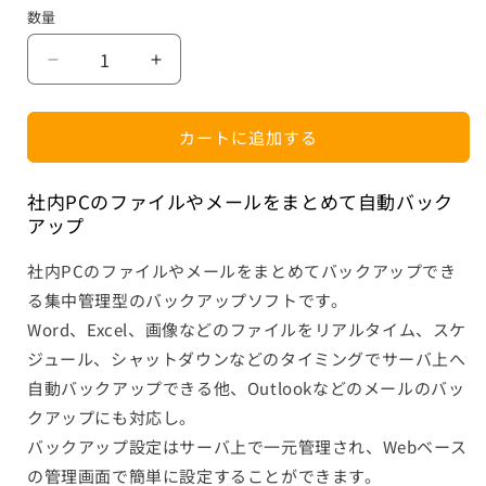
価
数量
数
格
量
LB
LB
リ
リ
モ
モ
カートに追加する
ー
ー
ト
ト
バ
バ
社内PCのファイルやメールをまとめて自動バック
アップ
ッ
ッ
ク
ク
社内PCのファイルやメールをまとめてバックアップでき
ア
ア
る集中管理型のバックアップソフトです。
ッ
ッ
プ
プ
Word、Excel、画像などのファイルをリアルタイム、スケ
パ
パ
ジュール、シャットダウンなどのタイミングでサーバ上へ
ッ
ッ
自動バックアップできる他、Outlookなどのメールのバッ
ケ
ケ
クアップにも対応し。
ー
ー
バックアップ設定はサーバ上で一元管理され、Webベース
ジ
ジ
の管理画面で簡単に設定することができます。
版
版