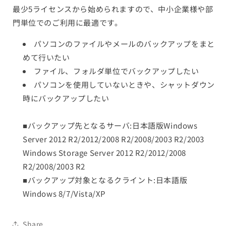
最少5ライセンスから始められますので、中小企業様や部
の
の
門単位でのご利用に最適です。
数
数
量
量
パソコンのファイルやメールのバックアップをまと
を
を
めて行いたい
減
増
ファイル、フォルダ単位でバックアップしたい
ら
や
す
す
パソコンを使用していないときや、シャットダウン
時にバックアップしたい
■バックアップ先となるサーバ:
日本語版Windows
Server 2012 R2/2012/2008 R2/2008/2003 R2/2003
Windows Storage Server 2012 R2/2012/2008
R2/2008/2003 R2
■バックアップ対象となるクライント:
日本語版
Windows 8/7/Vista/XP
Share