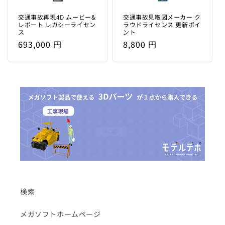
格
交通事故再現4D ムービー&
交通事故見取図メーカー ク
レポート レガシーライセン
ラウドライセンス 更新ポイ
ス
ント
通
693,000 円
通
8,800 円
常
常
価
価
格
格
検索
メガソフトホームページ