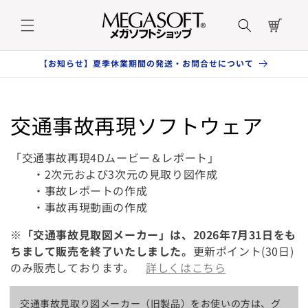
コンテ
カ
ンツに
ー
進む
ト
【お知らせ】夏季休業期間の発送・お問合せについて
コ
交通事故再現ソフトウェア
レ
「交通事故再現4Dムービー＆レポート」
ク
・2次元および3次元の見取り図作成
・事故レポートの作成
シ
・事故再現動画の作成
ョ
※「
交通事故見取図メーカー」は、2026年7月31日をも
ちまして販売を終了いたしました。
更新ポイント(30日)
ン
のみ販売しております。
詳しくはこちら
:
交通事故見取り図メーカー（旧製品）をお使いの方は、グ